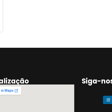
alização
Siga-no