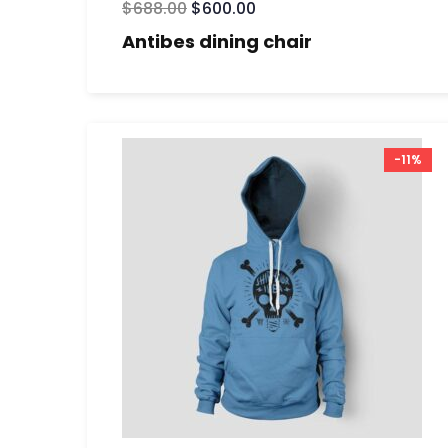
$
688.00
$
600.00
Antibes dining chair
-11%