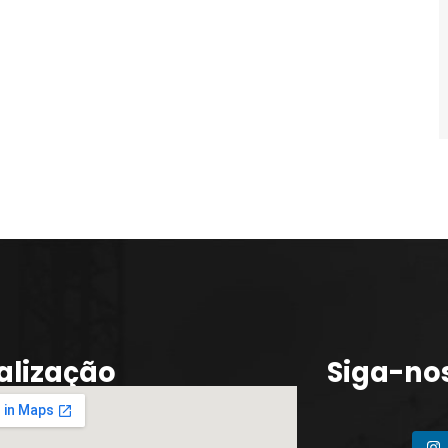
alização
Siga-no