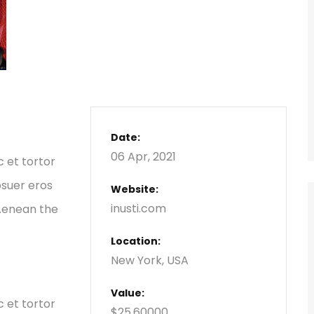
Date:
06 Apr, 2021
c et tortor
osuer eros
Website:
inusti.com
 Aenean the
Location:
New York, USA
Value:
c et tortor
$25,60000